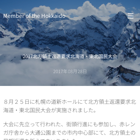
Member of the Hokkaido
Prefectural Assembly
2017北方領土返還要求北海道・東北国民大会
2017年08月28日
８月２５日に札幌の道新ホールにて北方領土返還要求北
海道・東北国民大会が実施されました。
大会に先立って行われた、街頭行進にも参加し、赤レン
ガ庁舎から大通公園までの市内中心部にて、北方領土の