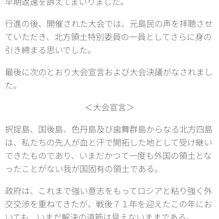
早期返還を訴えてまいりました。
行進の後、開催された大会では、元島民の声を拝聴させ
ていただき、北方領土特別委員の一員としてさらに身の
引き締まる思いでした。
最後に次のとおり大会宣言および大会決議がなされまし
た。
＜大会宣言＞
択捉島、国後島、色丹島及び歯舞群島からなる北方四島
は、私たちの先人が血と汗で開拓した地として受け継い
できたものであり、いまだかつて一度も外国の領土とな
ったことがない我が国固有の領土である。
政府は、これまで強い意志をもってロシアと粘り強く外
交交渉を重ねてきたが、戦後７１年を迎えたこの年にお
いても、いまだ解決の道筋は見えないままである。