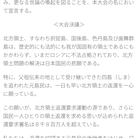
み、更なる世論の喚起を図ることを、本大会の名におい
て宣言する。
＜大会決議＞
北方領土、すなわち択捉島、国後島、色丹島及び歯舞群
島は、歴史的にも法的にも我が国固有の領土であるにも
かかわらず、いまだロシアに不法占拠されており、北方
領土問題の解決は日本国民の悲願である。
特に、父祖伝来の地として受け継いできた四島（しま）
を追われた元島民は、一日も早い北方領土の返還を一心
に願っている。
この願いが、北方領土返還要求運動の源であり、さらに
国民一人ひとりの領土返還を求める思いが込められた返
還要求署名は８千８百万人を超えている。
私たちは、返還を切望する元島民や後継者をはじめ、日