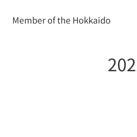
Member of the Hokkaido
Prefectural Assembly
20