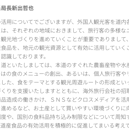
当局長新出哲也
活用についてでございますが、外国人観光客を道内
には、それぞれの地域におきまして、旅行客の多様な
た観光地づくりを進めていくことが重要でありまして
産食品を、地元の観光資源として有効に活用していく
と認識しております。
道といたしましては、本道のすぐれた農畜産物や水
ではの食のメニューの創出、あるいは、個人旅行客や
にした、食をテーマとする観光周遊ルートの形成とい
づくりを支援いたしますとともに、海外旅行会社の招
商品造成の働きかけ、ＳＮＳなどクロスメディアを活
を進めるなど、お土産として買いやすい環境づくりに
制度や、国別の食料品持ち込み制限などについて周知
な道産食品の有効活用を積極的に促進してまいる考え