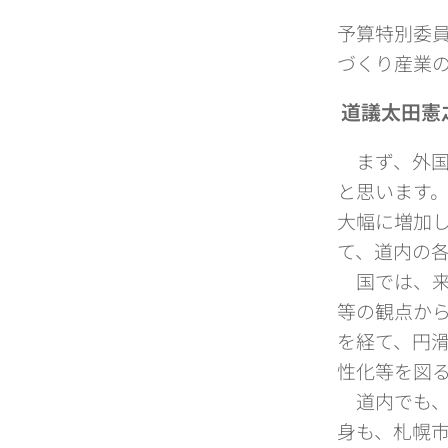
予算特別委
づくり産業
道議太田憲
まず、外国
と思います
大幅に増加
て、道内の
国では、来
等の観点か
を経て、円
性化等を図
道内でも、
身も、札幌