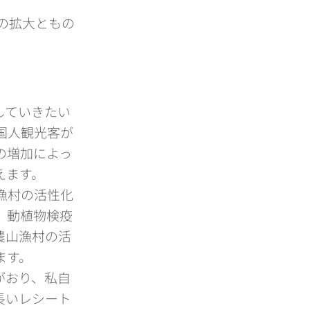
の拡大ともの
していきたい
国人観光客が
の増加によっ
えます。
漁村の活性化
、動植物検疫
農山漁村の活
ます。
がおり、私自
長いレシート