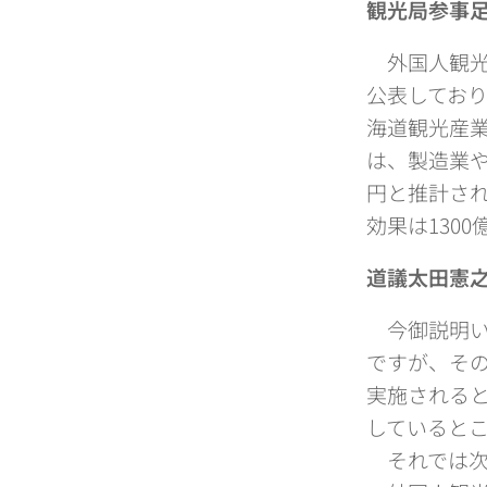
観光局参事
外国人観光
公表しており
海道観光産
は、製造業や
円と推計さ
効果は130
道議太田憲
今御説明い
ですが、その
実施される
していると
それでは次