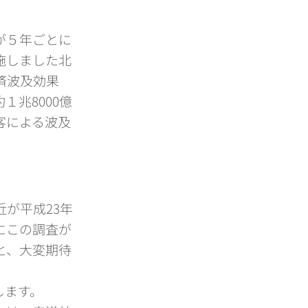
が５年ごとに
施しました北
済波及効果
兆8000億
客による波及
が平成23年
にこの調査が
と、大変期待
します。