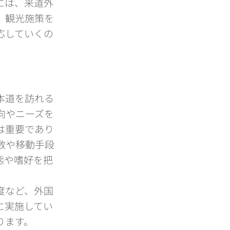
には、来道外
、観光施策を
応していくの
本道を訪れる
向やニーズを
は重要であり
数や移動手段
態や嗜好を把
度など、外国
に実施してい
ります。