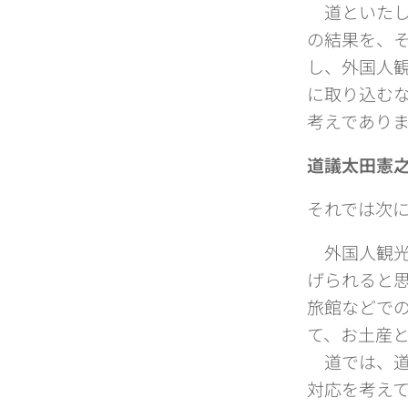
道といたし
の結果を、
し、外国人
に取り込む
考えであり
道議太田憲
それでは次
外国人観光
げられると
旅館などで
て、お土産
道では、道
対応を考え