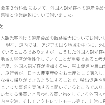
員会第３分科会 において、外国人観光客への道産食品
の集積と企業誘致について伺いました。
之
人観光客向けの道産食品の販路拡大についてお伺い
。 現在、道内では、アジアの国や地域を中心に、外
しているところでありますが、こうした外国人観光客
各地域の経済が活性化していくことが重要であると考
年度、外国人観光客が増加する中、輸出促進や農山
ら、旅行者が、日本の農畜産物をお土産として購入し
滑な持ち帰りができるようにすることで、輸出促進や
るといった事業を実施すると聞いているところであり
いわゆる爆買いと言われる買い物をしている外国人
市内や空港、そしてアウトレットモール等で、非常に