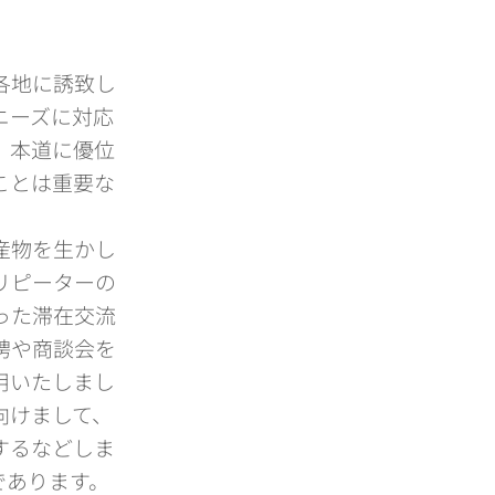
各地に誘致し
ニーズに対応
、本道に優位
ことは重要な
産物を生かし
リピーターの
った滞在交流
聘や商談会を
用いたしまし
向けまして、
するなどしま
であります。