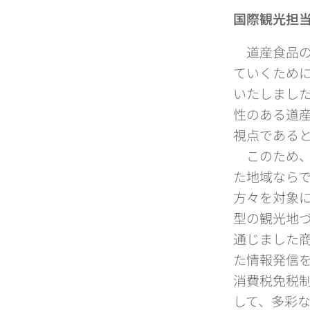
国際観光担
道産食品の
ていくため
いたしまし
性のある道
視点である
このため、
た地域なら
方々を対象
型の観光地
通じました
た情報発信
消費税免税
して、多彩