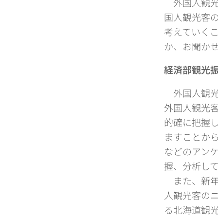
外国人観光
国人観光客
考えていく
か、お聞か
経済部観光
外国人観光
外国人観光
的確に把握
ますことか
などのアン
握、分析し
また、新年
人観光客の
る北海道観