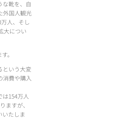
うな靴を、自
た外国人観光
0万人、そし
拡大につい
します。
るという大変
の消費や購入
は154万人
ありますが、
いいたしま