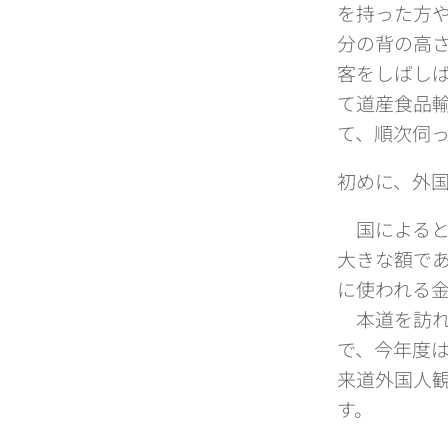
を持った方
分の背の高
客をしばしば
て道産食品輸
て、順次伺
初めに、外
国によると
大きな額で
に使われる
本道を訪れる
で、今年度は
来道外国人
す。